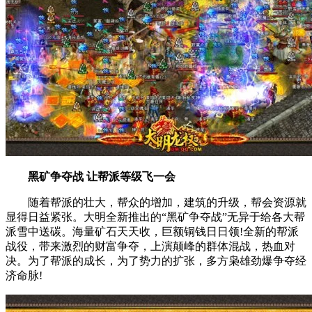
黑矿争夺战 让帮派等级飞一会
随着帮派的壮大，帮众的增加，建筑的升级，帮会资源就
显得日益紧张。大明全新推出的“黑矿争夺战”无异于给各大帮
派雪中送碳。海量矿石天天收，巨额铜钱日日领!全新的帮派
战役，带来激烈的财富争夺，上演颠峰的群体混战，热血对
决。为了帮派的成长，为了势力的扩张，多方枭雄劲爆争夺经
济命脉!