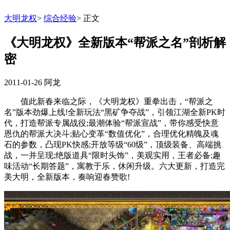
大明龙权
>
综合经验
>
正文
《大明龙权》全新版本“帮派之名”剖析解
密
2011-01-26
阿龙
值此新春来临之际，《大明龙权》重拳出击，“帮派之
名”版本劲爆上线!全新玩法“黑矿争夺战”，引领江湖全新PK时
代，打造帮派专属战役;最潮体验“帮派宣战”，带你感受快意
恩仇的帮派大决斗;贴心变革“数值优化”，合理优化精魄及魂
石的参数，凸现PK快感;开放等级“60级”，顶级装备、高端挑
战，一并呈现;绝版道具“限时头饰”，美观实用，王者必备;趣
味活动“长期答题”，寓教于乐，休闲升级。六大更新，打造完
美大明，全新版本，奏响迎春赞歌!