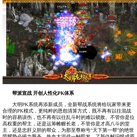
帮派宣战 开创人性化PK体系
大明PK系统再添新成员，全新帮战系统将给玩家带来更
合理的PK模式，更纯粹的恩怨清算方式，既不再有以往混战
时的容易误伤，也不再有以往乱斗时的难以锁敌。不管你是位
高权重的帮主，还是运筹帷幄长老，不管你是才高八斗的堂
主，还是忠肝义胆的帮众，为那至尊称号“天下第一帮”的绝世
荣耀势必竭力厮杀。热血大混战一触即发，了新仇解旧恨成霸