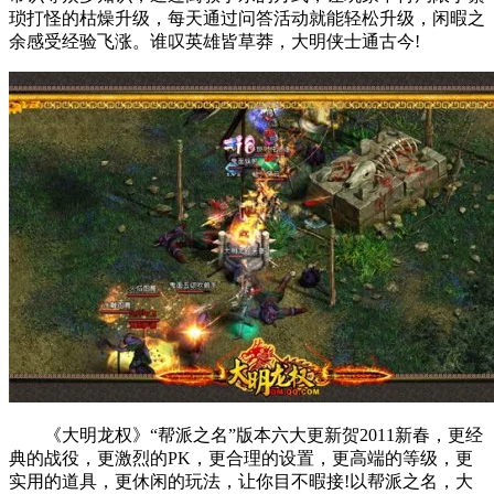
琐打怪的枯燥升级，每天通过问答活动就能轻松升级，闲暇之
余感受经验飞涨。谁叹英雄皆草莽，大明侠士通古今!
《大明龙权》“帮派之名”版本六大更新贺2011新春，更经
典的战役，更激烈的PK，更合理的设置，更高端的等级，更
实用的道具，更休闲的玩法，让你目不暇接!以帮派之名，大