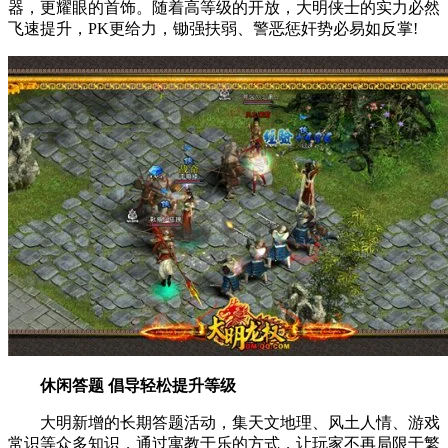
器，更耀眼的首饰。随着高等级的开放，大明侠士的实力必然
飞速提升，PK更给力，锄强扶弱、警恶惩奸势必易如反掌!
休闲答题 倡导轻松提升等级
大明新增的长期答题活动，集天文地理、风土人情、游戏
常识等众多知识，通过寓教于乐的方式，让玩家不再局限于繁