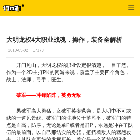
大明龙权
>
综合经验
>
正文
大明龙权4大职业战魂，操作，装备全解析
2010-05-02
17173
开门见山，大明龙权的职业设定很清楚，一目了然。
作为一个2D主打PK的网游来说，覆盖了主要四个角色，
战士，法师，弓手，医生。
破军——冲锋陷阵，英勇无敌
男破军高大勇猛，女破军英姿飒爽，是大明中不可或
缺的一道风景线。破军门的驻地位于落雁平，破军门的特
点是血高，防厚，无论是单P或者是群P，永远是冲在了队
伍的最前面。以自己那结实的身躯，抵挡着敌人的猛烈攻
击，让其队友更好的发挥所长，着实是一个英雄的职业。