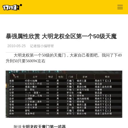
大明龙权
>
天魔门攻略
>
正文
暴强属性欣赏 大明龙权全区第一个50级天魔
2010-05-25
记者报小编呀呀
大明龙权第一个50级的天魔门，大家自己看图吧。我问了下49
升到50只要5600W左右
附送
大明龙权天魔门第一武器