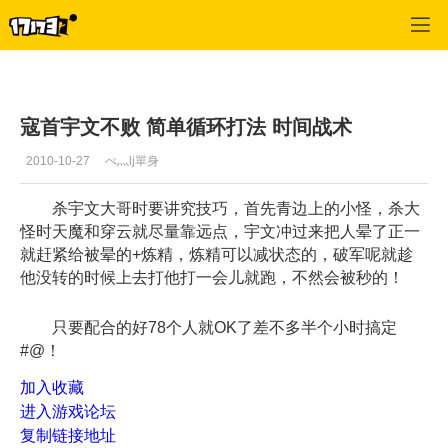
大明龙权
>
战魂攻略
>
正文
寇首宇文不败 简单循环打法 时间战术
2010-10-27
ぺ灬lj單身
杀宇文大哥时要讲究技巧，首先青边上的小怪，杀大
怪时天魔和穿云就尽量靠远点，宇文冲过来把人晕了正一
就赶紧给被晕的+炼精，炼精可以减状态的，破军呢就趁
他没转的时候上去打他打一会儿就跑，不然会被秒的！
只要配合的好78个人就OK了差不多半个小时搞定
#@！
加入收藏
进入游戏论坛
复制链接地址